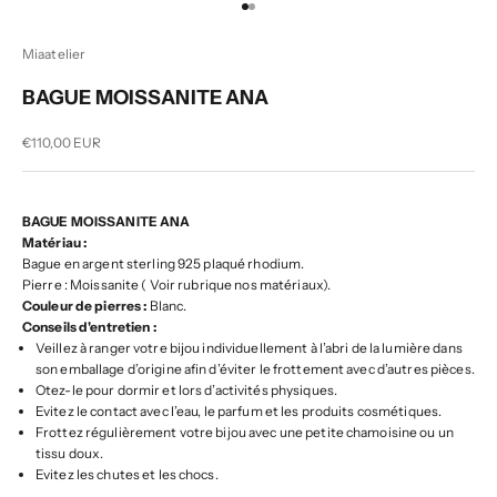
Aller à l'élément 1
Aller à l'élément 2
Miaatelier
BAGUE MOISSANITE ANA
Prix de vente
€110,00 EUR
BAGUE MOISSANITE ANA
Matériau :
Bague en argent sterling 925 plaqué rhodium.
Pierre : Moissanite ( Voir rubrique nos matériaux).
Couleur de pierres :
Blanc.
Conseils d'entretien :
Veillez à ranger votre bijou individuellement à l’abri de la lumière dans
son emballage d’origine afin d’éviter le frottement avec d’autres pièces.
Otez-le pour dormir et lors d’activités physiques.
Evitez le contact avec l’eau, le parfum et les produits cosmétiques.
Frottez régulièrement votre bijou avec une petite chamoisine ou un
tissu doux.
Evitez les chutes et les chocs.