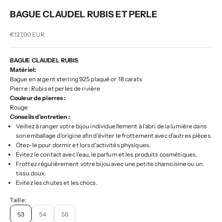
BAGUE CLAUDEL RUBIS ET PERLE
Prix de vente
€127,00 EUR
BAGUE CLAUDEL RUBIS
Matériel:
Bague en argent sterling 925 plaqué or 18 carats
Pierre : Rubis et perles de rivière
Couleur de pierres :
Rouge
Conseils d'entretien :
Veillez à ranger votre bijou individuellement à l’abri de la lumière dans
son emballage d’origine afin d’éviter le frottement avec d’autres pièces.
Otez-le pour dormir et lors d’activités physiques.
Evitez le contact avec l’eau, le parfum et les produits cosmétiques.
Frottez régulièrement votre bijou avec une petite chamoisine ou un
tissu doux.
Evitez les chutes et les chocs.
Taille:
53
54
56