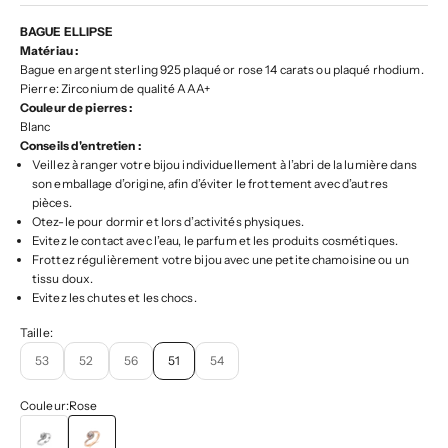
BAGUE ELLIPSE
Matériau :
Bague en argent sterling 925 plaqué or rose 14 carats ou plaqué rhodium.
Pierre: Zirconium de qualité AAA+
Couleur de pierres :
Blanc
Conseils d'entretien :
Veillez à ranger votre bijou individuellement à l’abri de la lumière dans
son emballage d’origine, afin d’éviter le frottement avec d’autres
pièces.
Otez-le pour dormir et lors d’activités physiques.
Evitez le contact avec l’eau, le parfum et les produits cosmétiques.
Frottez régulièrement votre bijou avec une petite chamoisine ou un
tissu doux.
Evitez les chutes et les chocs.
Taille:
53
52
56
51
54
Couleur:
Rose
Blanc
Rose