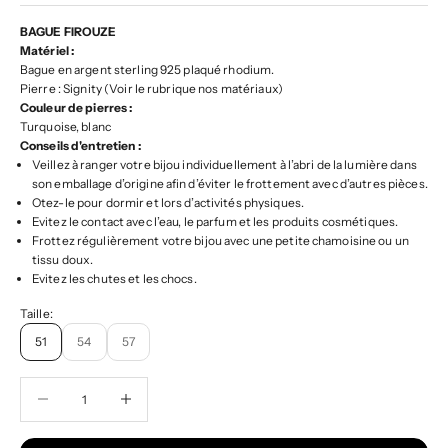
BAGUE FIROUZE
Matériel :
Bague en argent sterling 925 plaqué rhodium.
Pierre : Signity (Voir le rubrique nos matériaux)
Couleur de pierres :
Turquoise, blanc
Conseils d'entretien :
Veillez à ranger votre bijou individuellement à l’abri de la lumière dans
son emballage d’origine afin d’éviter le frottement avec d’autres pièces.
Otez-le pour dormir et lors d’activités physiques.
Evitez le contact avec l’eau, le parfum et les produits cosmétiques.
Frottez régulièrement votre bijou avec une petite chamoisine ou un
tissu doux.
Evitez les chutes et les chocs.
Taille:
51
54
57
Diminuer la quantité
Diminuer la quantité