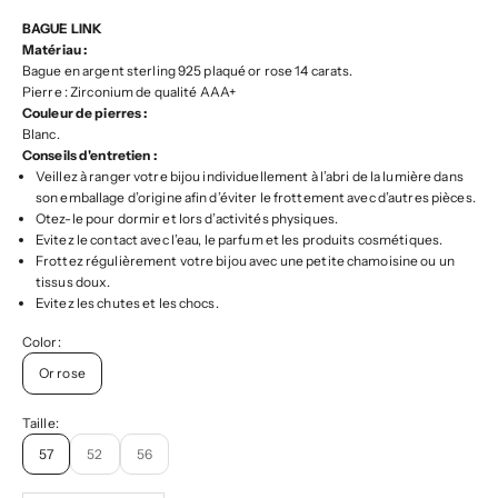
BAGUE LINK
Matériau :
Bague en argent sterling 925 plaqué or rose 14 carats.
Pierre : Zirconium de qualité AAA+
Couleur de pierres :
Blanc.
Conseils d'entretien :
Veillez à ranger votre bijou individuellement à l’abri de la lumière dans
son emballage d’origine afin d’éviter le frottement avec d’autres pièces.
Otez-le pour dormir et lors d’activités physiques.
Evitez le contact avec l’eau, le parfum et les produits cosmétiques.
Frottez régulièrement votre bijou avec une petite chamoisine ou un
tissus doux.
Evitez les chutes et les chocs.
Color:
Or rose
Taille:
57
52
56