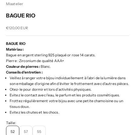
Miaatelier
BAGUE RIO
Prix de vente
€120,00 EUR
BAGUE RIO
Matériau :
Bague en argent sterling 925 plaqué or rose 14 carats.
Pierre : Zirconium de qualité AAA+
Couleur de pierres :
Blanc.
Conseils d'entretien :
Veillez à ranger votre bijou individuellement à l’abri de la lumière dans
son emballage d’origine afin d’éviter le frottement avec d’autres pièces.
Otez-le pour dormir et lors d’activités physiques.
Evitez le contact avec l’eau, le parfum et les produits cosmétiques.
Frottez régulièrement votre bijou avec une petite chamoisine ou un
tissus doux.
Evitez les chutes et les chocs.
Taille:
52
57
55