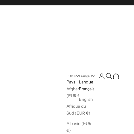
Ouvrir le compte ut
Ouvrir la reche
Voir le pani
EUR €
Français
Pays
Langue
Afghanistan
Français
(EUR €)
English
Afrique du
Sud (EUR €)
Albanie (EUR
€)