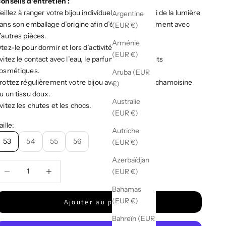
onseils d'entretien :
eillez à ranger votre bijou individuellement à l’abri de la lumière
Argentine
ans son emballage d’origine afin d’éviter le frottement avec
(EUR €)
’autres pièces.
Arménie
tez-le pour dormir et lors d’activités physiques.
(EUR €)
vitez le contact avec l’eau, le parfum et les produits
osmétiques.
Aruba (EUR
rottez régulièrement votre bijou avec une petite chamoisine
€)
u un tissu doux.
Australie
vitez les chutes et les chocs.
(EUR €)
aille:
Autriche
53
54
55
56
(EUR €)
Azerbaïdjan
iminuer la quantité
Diminuer la quantité
(EUR €)
Bahamas
(EUR €)
Ajouter au panier
Bahreïn (EUR