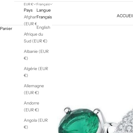
EUR €
Français
Pays
Langue
ACCUEI
Afghanistan
Français
(EUR €)
English
Panier
Afrique du
Sud (EUR €)
Albanie (EUR
€)
Algérie (EUR
€)
Allemagne
(EUR €)
Andorre
(EUR €)
Angola (EUR
€)