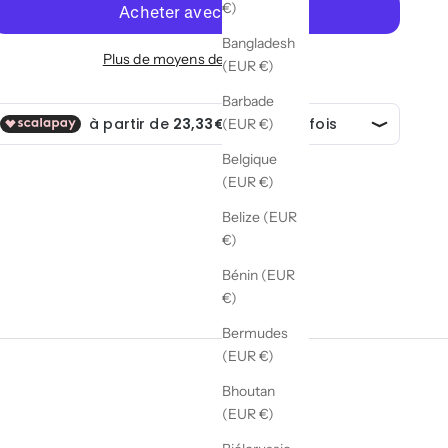
€)
Bangladesh
Plus de moyens de paiement
(EUR €)
Barbade
(EUR €)
Belgique
(EUR €)
Belize (EUR
€)
Bénin (EUR
€)
Bermudes
(EUR €)
Bhoutan
(EUR €)