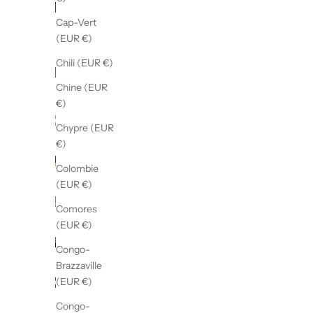
Barbuda
Cap-Vert
(EUR €)
(EUR €)
Arabie
Chili (EUR €)
saoudite
Chine (EUR
(EUR €)
€)
Argentine
Chypre (EUR
(EUR €)
€)
Arménie
Colombie
(EUR €)
(EUR €)
Aruba
Comores
(EUR €)
(EUR €)
Australie
Congo-
(EUR €)
Brazzaville
Autriche
(EUR €)
(EUR €)
Congo-