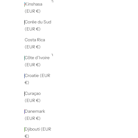
Azerbaïdjan
Kinshasa
(EUR €)
(EUR €)
Bahamas
Corée du Sud
(EUR €)
(EUR €)
Bahreïn
Costa Rica
(EUR €)
(EUR €)
Bangladesh
Côte d’Ivoire
(EUR €)
(EUR €)
Barbade
Croatie (EUR
(EUR €)
€)
Belgique
Curaçao
(EUR €)
(EUR €)
Belize
Danemark
(EUR €)
(EUR €)
Bénin
Djibouti (EUR
(EUR €)
€)