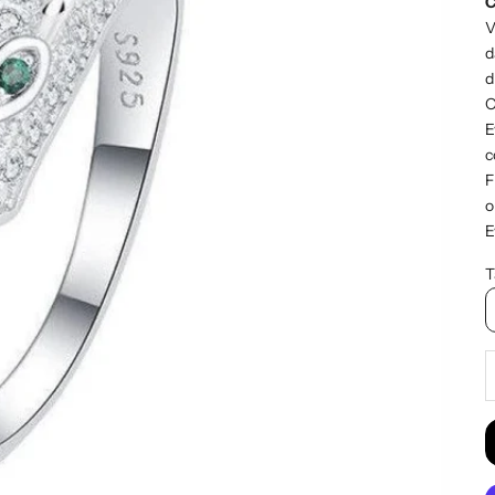
C
V
d
d
O
E
c
F
o
E
T
D