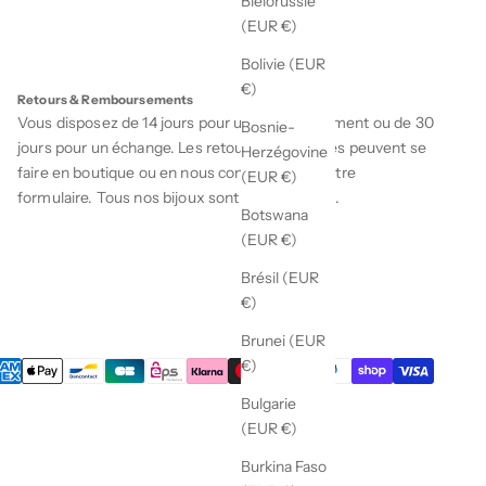
Biélorussie
(EUR €)
Bolivie (EUR
€)
Retours & Remboursements
Vous disposez de 14 jours pour un remboursement ou de 30
Bosnie-
jours pour un échange. Les retours et échanges peuvent se
Herzégovine
faire en boutique ou en nous contactant via notre
(EUR €)
formulaire
. Tous nos bijoux sont garanties 1 an.
Botswana
(EUR €)
Brésil (EUR
€)
Brunei (EUR
€)
Bulgarie
(EUR €)
Burkina Faso