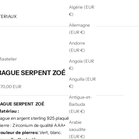
Algérie (EUR
€)
TERIAUX
Allemagne
(EUR €)
Andorre
(EUR €)
iaatelier
Angola (EUR
€)
BAGUE SERPENT ZOÉ
Anguilla (EUR
rix de vente
€)
70,00 EUR
Antigua-et-
BAGUE SERPENT ZOÉ
Barbuda
atériau :
(EUR €)
ague en argent sterling 925 plaqué rhodium.
Arabie
ierre : Zirconium de qualité AAA+
saoudite
ouleur de pierres:
Vert, blanc.
(EUR €)