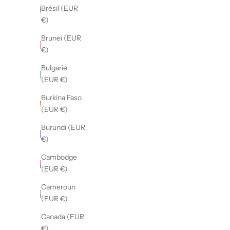
Brésil (EUR
Sud (EUR
€)
€)
Brunei (EUR
Albanie
€)
(EUR €)
Bulgarie
Algérie
(EUR €)
(EUR €)
Burkina Faso
Allemagne
(EUR €)
(EUR €)
Burundi (EUR
Andorre
€)
(EUR €)
Cambodge
Angola
(EUR €)
(EUR €)
Cameroun
Anguilla
(EUR €)
(EUR €)
Canada (EUR
Antigua-
€)
et-