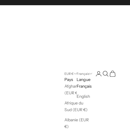
Ouvrir le compte ut
Ouvrir la reche
Voir le pani
EUR €
Français
Pays
Langue
Afghanistan
Français
(EUR €)
English
Afrique du
Sud (EUR €)
Albanie (EUR
€)