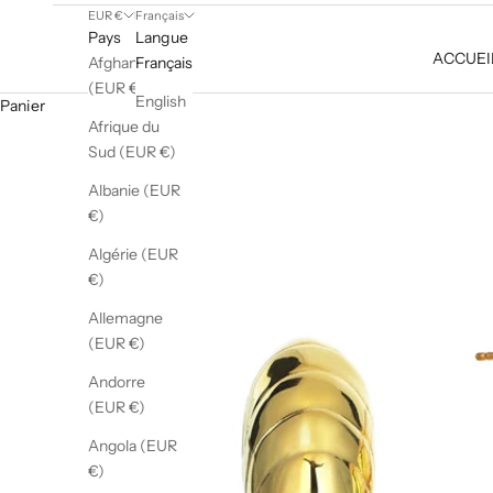
EUR €
Français
Pays
Langue
ACCUEI
Afghanistan
Français
(EUR €)
English
Panier
Afrique du
Sud (EUR €)
Albanie (EUR
€)
Algérie (EUR
€)
Allemagne
(EUR €)
Andorre
(EUR €)
Angola (EUR
€)