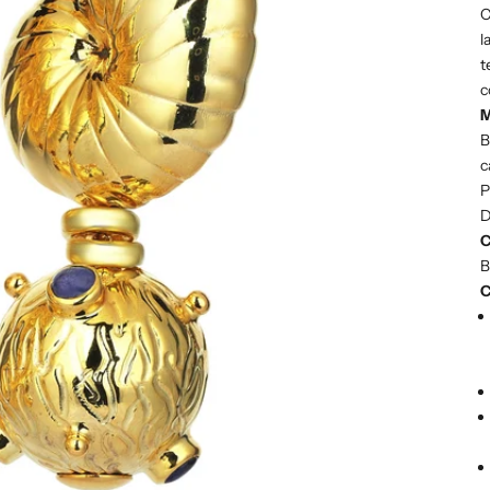
C
l
t
c
M
B
c
P
D
C
B
C