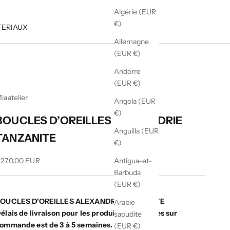
Algérie (EUR
€)
TERIAUX
Allemagne
(EUR €)
Andorre
(EUR €)
iaatelier
Angola (EUR
€)
BOUCLES D’OREILLES ALEXANDRIE
Anguilla (EUR
TANZANITE
€)
rix de vente
270,00 EUR
Antigua-et-
Barbuda
(EUR €)
OUCLES D'OREILLES ALEXANDRIE TANZANITE
Arabie
élais de livraison pour les produits disponibles sur
saoudite
ommande est de 3 à 5 semaines.
(EUR €)