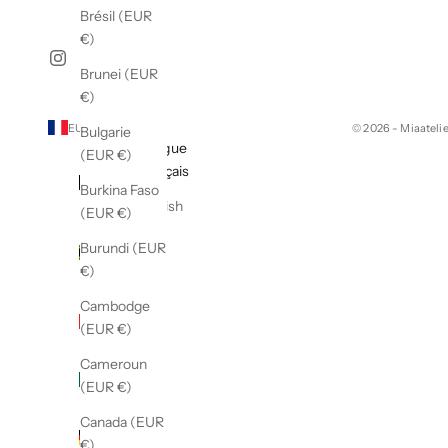
Brésil (EUR
€)
Brunei (EUR
€)
EUR €
Français
© 2026 - Miaateli
Bulgarie
Pays
Langue
(EUR €)
Afghanistan
Français
Burkina Faso
(EUR €)
English
(EUR €)
Afrique du
Burundi (EUR
Sud (EUR
€)
€)
Cambodge
Albanie
(EUR €)
(EUR €)
Cameroun
Algérie
(EUR €)
(EUR €)
Canada (EUR
Allemagne
€)