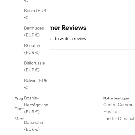
€)
Bénin (EUR
€)
Customer Reviews
Bermudes
(EUR €)
Be the first to write a review
Bhoutan
(EUR €)
Biélorussie
(EUR €)
Bolivie (EUR
€)
Bosnie-
Étiquette
Notre boutique
Centre Commerci
Herzégovine
Contact
Horaires
(EUR €)
Lundi – Dimanc
Mentions légales
Botswana
(EUR €)