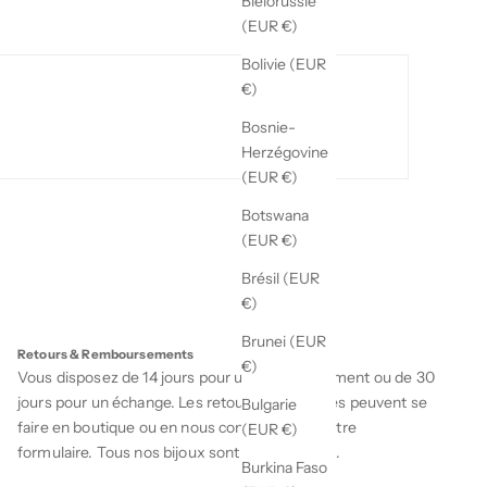
Biélorussie
(EUR €)
Bolivie (EUR
€)
Bosnie-
Herzégovine
(EUR €)
Botswana
(EUR €)
Brésil (EUR
€)
Brunei (EUR
Retours & Remboursements
€)
Vous disposez de 14 jours pour un remboursement ou de 30
jours pour un échange. Les retours et échanges peuvent se
Bulgarie
faire en boutique ou en nous contactant via notre
(EUR €)
formulaire
. Tous nos bijoux sont garanties 1 an.
Burkina Faso