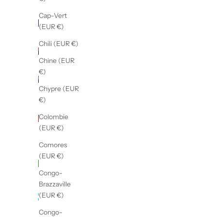
(EUR €)
Cap-Vert
Andorre
(EUR €)
(EUR €)
Chili (EUR €)
Angola
(EUR €)
Chine (EUR
€)
Anguilla
(EUR €)
Chypre (EUR
€)
Antigua-
et-
Colombie
Barbuda
(EUR €)
(EUR €)
Comores
Arabie
(EUR €)
saoudite
Congo-
(EUR €)
Brazzaville
Argentine
(EUR €)
(EUR €)
Congo-