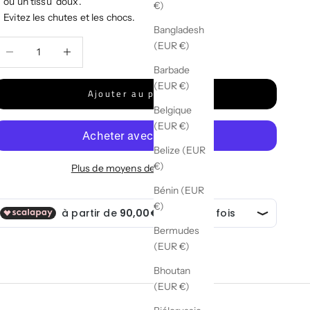
ou un tissu doux.
€)
Evitez les chutes et les chocs.
Bangladesh
iminuer la quantité
Diminuer la quantité
(EUR €)
Barbade
(EUR €)
Ajouter au panier
Belgique
(EUR €)
Belize (EUR
€)
Plus de moyens de paiement
Bénin (EUR
€)
Bermudes
(EUR €)
Bhoutan
(EUR €)