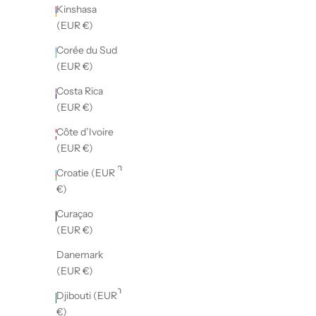
Arménie
Kinshasa
(EUR €)
(EUR €)
Aruba
Corée du Sud
(EUR €)
(EUR €)
Australie
Costa Rica
(EUR €)
(EUR €)
Autriche
Côte d’Ivoire
(EUR €)
(EUR €)
Azerbaïdjan
Croatie (EUR
(EUR €)
€)
Bahamas
Curaçao
(EUR €)
(EUR €)
Bahreïn
Danemark
(EUR €)
(EUR €)
Bangladesh
Djibouti (EUR
(EUR €)
€)