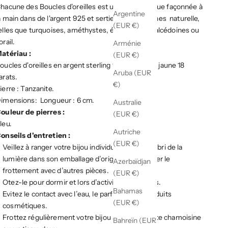
hacune des Boucles d'oreilles est une pièce unique façonnée à
Argentine
a main dans de l'argent 925 et sertie de pierres fines naturelle,
(EUR €)
elles que turquoises, améthystes, émeraudes, calcédoines ou
orail.
Arménie
atériau :
(EUR €)
oucles d'oreilles en argent sterling 925 plaqué or jaune 18
Aruba (EUR
arats.
€)
ierre : Tanzanite.
imensions: Longueur : 6 cm.
Australie
ouleur de pierres :
(EUR €)
leu.
Autriche
onseils d'entretien :
(EUR €)
Veillez à ranger votre bijou individuellement à l’abri de la
lumière dans son emballage d’origine afin d’éviter le
Azerbaïdjan
frottement avec d’autres pièces.
(EUR €)
Otez-le pour dormir et lors d’activités physiques.
Bahamas
Evitez le contact avec l’eau, le parfum et les produits
(EUR €)
cosmétiques.
Frottez régulièrement votre bijou avec une petite chamoisine
Bahreïn (EUR