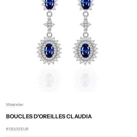
Miaatelier
BOUCLES D’OREILLES CLAUDIA
Prix de vente
€130,00 EUR