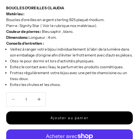
BOUCLES D'OREILLES CLAUDIA
Matériau :
Boucles d'oreilles en argent sterling 925 plaqué rhodium.
Pierre : Signity Star ( Voir le rubrique nos matériaux).
Couleur de pierres :
Bleu saphir , blanc.
Dimensions:
Longueur : 4 cm.
Conseils d'entretien :
Veillez à ranger votre bijou individuellement à l’abri de la lumière dans
son emballage d’origine afin d’éviter le frottement avec d’autres pièces.
Otez-le pour dormir et lors d’activités physiques.
Evitez le contact avec l’eau, le parfum et les produits cosmétiques.
Frottez régulièrement votre bijou avec une petite chamoisine ou un
tissu doux.
Evitez les chutes et les chocs.
Diminuer la quantité
Diminuer la quantité
Ajouter au panier