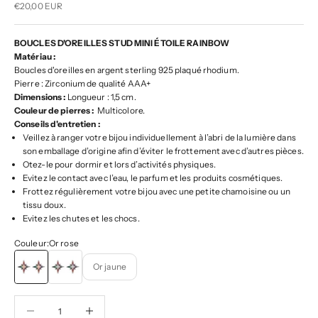
Prix de vente
€20,00 EUR
BOUCLES D'OREILLES STUD MINI ÉTOILE RAINBOW
Matériau :
Boucles d'oreilles en argent sterling 925 plaqué rhodium.
Pierre : Zirconium de qualité AAA+
Dimensions :
Longueur : 1,5 cm.
Couleur de pierres :
Multicolore.
Conseils d'entretien :
Veillez à ranger votre bijou individuellement à l’abri de la lumière dans
son emballage d’origine afin d’éviter le frottement avec d’autres pièces.
Otez-le pour dormir et lors d’activités physiques.
Evitez le contact avec l’eau, le parfum et les produits cosmétiques.
Frottez régulièrement votre bijou avec une petite chamoisine ou un
tissu doux.
Evitez les chutes et les chocs.
Couleur:
Or rose
Or rose
Or blanc
Or jaune
Diminuer la quantité
Diminuer la quantité