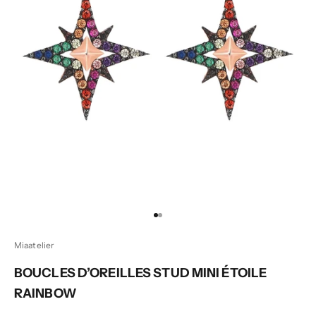
Aller à l'élément 1
Aller à l'élément 2
Miaatelier
BOUCLES D’OREILLES STUD MINI ÉTOILE
RAINBOW