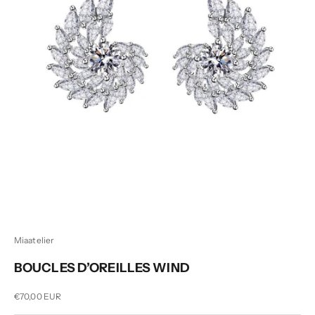
Miaatelier
BOUCLES D’OREILLES WIND
Prix de vente
€70,00 EUR