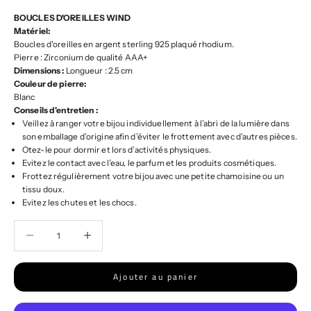
BOUCLES D'OREILLES WIND
Matériel:
Boucles d'oreilles en argent sterling 925 plaqué rhodium.
Pierre : Zirconium de qualité AAA+
Dimensions :
Longueur : 2.5 cm
Couleur de pierre:
Blanc
Conseils d'entretien :
Veillez à ranger votre bijou individuellement à l’abri de la lumière dans
son emballage d’origine afin d’éviter le frottement avec d’autres pièces.
Otez-le pour dormir et lors d’activités physiques.
Evitez le contact avec l’eau, le parfum et les produits cosmétiques.
Frottez régulièrement votre bijou avec une petite chamoisine ou un
tissu doux.
Evitez les chutes et les chocs.
Diminuer la quantité
Diminuer la quantité
Ajouter au panier