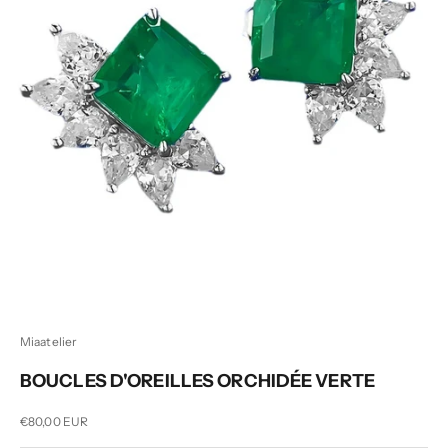
Miaatelier
BOUCLES D'OREILLES ORCHIDÉE VERTE
Prix de vente
€80,00 EUR