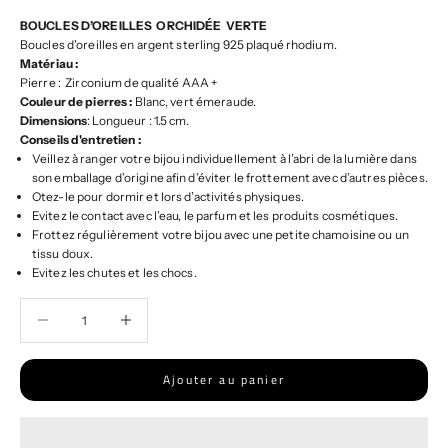
BOUCLES D’OREILLES ORCHIDÉE VERTE
Boucles d'oreilles en argent sterling 925 plaqué rhodium.
Matériau :
Pierre : Zirconium de qualité AAA +
Couleur de pierres :
Blanc, vert émeraude.
Dimensions
: Longueur : 1.5 cm.
Conseils d'entretien :
Veillez à ranger votre bijou individuellement à l’abri de la lumière dans
son emballage d’origine afin d’éviter le frottement avec d’autres pièces.
Otez-le pour dormir et lors d’activités physiques.
Evitez le contact avec l’eau, le parfum et les produits cosmétiques.
Frottez régulièrement votre bijou avec une petite chamoisine ou un
tissu doux.
Evitez les chutes et les chocs.
Diminuer la quantité
Diminuer la quantité
Ajouter au panier