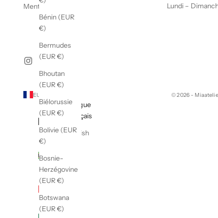
€)
Lundi – Dimanc
Mentions légales
Bénin (EUR
€)
Bermudes
(EUR €)
Bhoutan
(EUR €)
EUR €
Français
© 2026 - Miaateli
Biélorussie
Pays
Langue
(EUR €)
Afghanistan
Français
(EUR €)
Bolivie (EUR
English
€)
Afrique du
Sud (EUR
Bosnie-
€)
Herzégovine
(EUR €)
Albanie
(EUR €)
Botswana
(EUR €)
Algérie