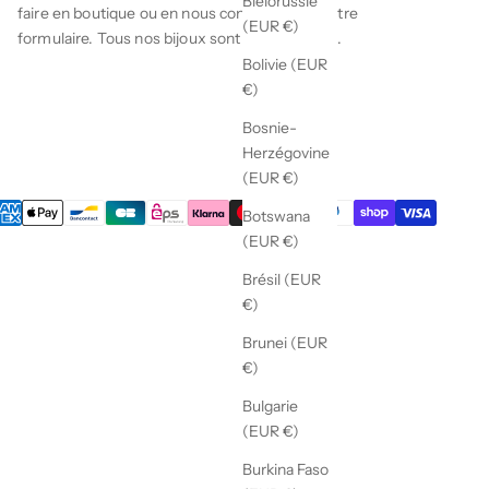
Biélorussie
faire en boutique ou en nous contactant via notre
(EUR €)
formulaire
. Tous nos bijoux sont garanties 1 an.
Bolivie (EUR
€)
Bosnie-
Herzégovine
(EUR €)
Botswana
(EUR €)
Brésil (EUR
€)
Brunei (EUR
€)
Bulgarie
(EUR €)
Burkina Faso