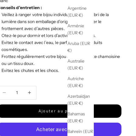
lanc
onseils d'entretien :
Argentine
Veillez à ranger votre bijou individuellement à l’abri de la
(EUR €)
lumière dans son emballage d’origine afin d’éviter le
Arménie
frottement avec d’autres pièces.
(EUR €)
Otez-le pour dormir et lors d’activités physiques.
Evitez le contact avec l’eau, le parfum et les produits
Aruba (EUR
cosmétiques.
€)
Frottez régulièrement votre bijou avec une petite chamoisine
Australie
ou un tissu doux.
(EUR €)
Evitez les chutes et les chocs.
Autriche
(EUR €)
iminuer la quantité
Diminuer la quantité
Azerbaïdjan
(EUR €)
Ajouter au panier
Bahamas
(EUR €)
Bahreïn (EUR