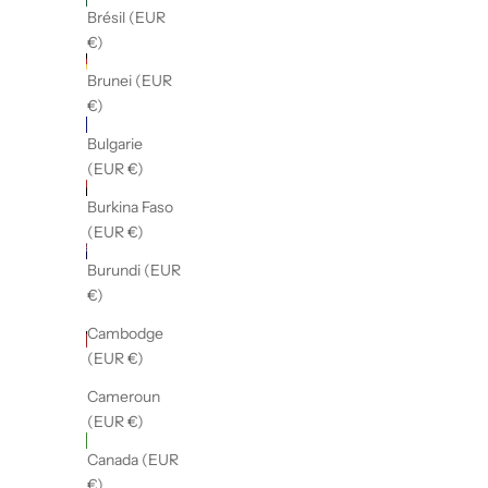
(EUR €)
Brésil (EUR
€)
Allemagne
(EUR €)
Brunei (EUR
€)
Andorre
(EUR €)
Bulgarie
(EUR €)
Angola
(EUR €)
Burkina Faso
(EUR €)
Anguilla
(EUR €)
Burundi (EUR
€)
Antigua-
et-
Cambodge
Barbuda
(EUR €)
(EUR €)
Cameroun
Arabie
(EUR €)
saoudite
Canada (EUR
(EUR €)
€)