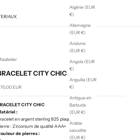
Algérie (EUR
€)
TERIAUX
Allemagne
(EUR €)
Andorre
(EUR €)
iaatelier
Angola (EUR
€)
BRACELET CITY CHIC
Anguilla (EUR
rix de vente
€)
70,00 EUR
Antigua-et-
RACELET CITY CHIC
Barbuda
atériel :
(EUR €)
racelet en argent sterling 925 plaqué rhodium.
Arabie
ierre : Zirconium de qualité AAA+
saoudite
ouleur de pierres :
(EUR €)