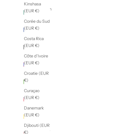
Kinshasa
Bangladesh
(EUR €)
(EUR €)
Corée du Sud
Barbade
(EUR €)
(EUR €)
Costa Rica
Belgique
(EUR €)
(EUR €)
Côte d’Ivoire
Belize
(EUR €)
(EUR €)
Croatie (EUR
Bénin
€)
(EUR €)
Curaçao
Bermudes
(EUR €)
(EUR €)
Danemark
Bhoutan
(EUR €)
(EUR €)
Djibouti (EUR
Biélorussie
€)