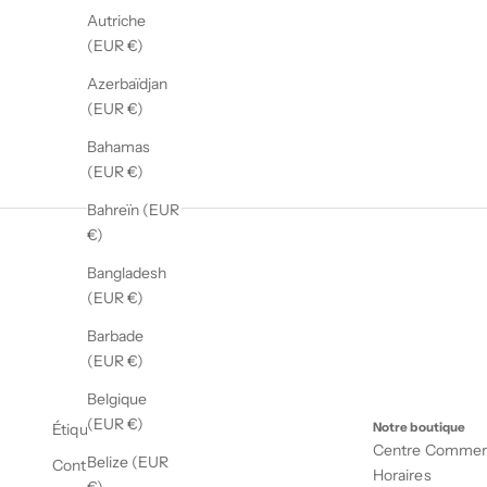
Autriche
(EUR €)
Azerbaïdjan
(EUR €)
Bahamas
(EUR €)
Bahreïn (EUR
€)
Bangladesh
(EUR €)
Barbade
(EUR €)
Belgique
(EUR €)
Étiquette
Notre boutique
Centre Commerci
Belize (EUR
Contact
Horaires