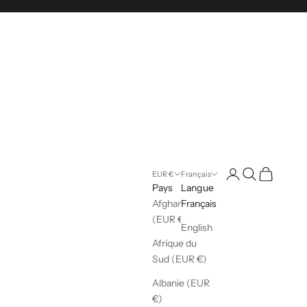
Ouvrir le compte ut
Ouvrir la reche
Voir le pani
EUR €
Français
Pays
Langue
Afghanistan
Français
(EUR €)
English
Afrique du
Sud (EUR €)
Albanie (EUR
€)