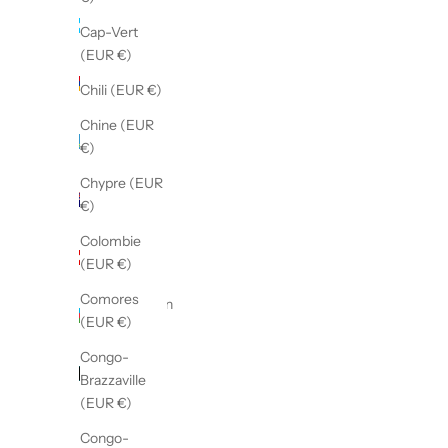
Argentine
Cap-Vert
(EUR €)
(EUR €)
Arménie
Chili (EUR €)
(EUR €)
Chine (EUR
Aruba
€)
(EUR €)
Chypre (EUR
Australie
€)
(EUR €)
Colombie
Autriche
(EUR €)
(EUR €)
Comores
Azerbaïdjan
(EUR €)
(EUR €)
Congo-
Bahamas
Brazzaville
(EUR €)
(EUR €)
Bahreïn
Congo-
(EUR €)