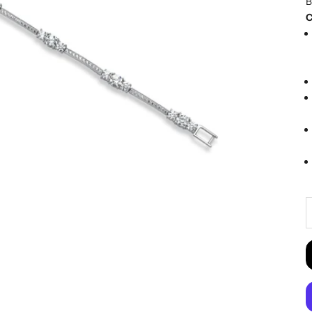
B
C
D