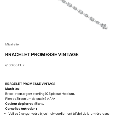
Miaatelier
BRACELET PROMESSE VINTAGE
Prix de vente
€100,00 EUR
BRACELET PROMESSE VINTAGE
Matériau :
Bracelet en argent sterling 925 plaqué rhodium.
Pierre : Zirconium de qualité AAA+
Couleur de pierres :
Blanc.
Conseils d'entretien :
Veillez à ranger votre bijou individuellement à l’abri de la lumière dans