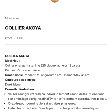
Miaatelier
COLLIER AKOYA
Prix de vente
€279,00 EUR
COLLIER AKOYA
Matériau :
Collier en argent sterling 925 plaqué jaune or 18 carats.
Pierres: Perles de rivière.
Dimensions :
Pendentif : Longueur: 7 cm. Chaîne : Max 45 cm.
Couleurs des pierres :
Doré, blanc.
Conseils d'entretien :
Veillez à ranger votre bijou individuellement à l’abri de la lumière dans
son emballage d’origine afin d’éviter le frottement avec d’autres pièces.
Otez-le pour dormir et lors d’activités physiques.
Evitez le contact avec l’eau, le parfum et les produits cosmétiques.