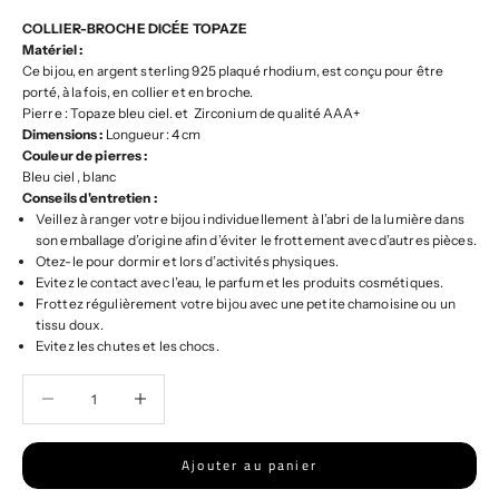
COLLIER-BROCHE DICÉE TOPAZE
Matériel :
Ce bijou, en argent sterling 925 plaqué rhodium, est conçu pour être
porté, à la fois, en collier et en broche.
Pierre : Topaze bleu ciel. et Zirconium de qualité AAA+
Dimensions :
Longueur: 4 cm
Couleur de pierres :
Bleu ciel , blanc
Conseils d'entretien :
Veillez à ranger votre bijou individuellement à l’abri de la lumière dans
son emballage d’origine afin d’éviter le frottement avec d’autres pièces.
Otez-le pour dormir et lors d’activités physiques.
Evitez le contact avec l’eau, le parfum et les produits cosmétiques.
Frottez régulièrement votre bijou avec une petite chamoisine ou un
tissu doux.
Evitez les chutes et les chocs.
Diminuer la quantité
Diminuer la quantité
Ajouter au panier