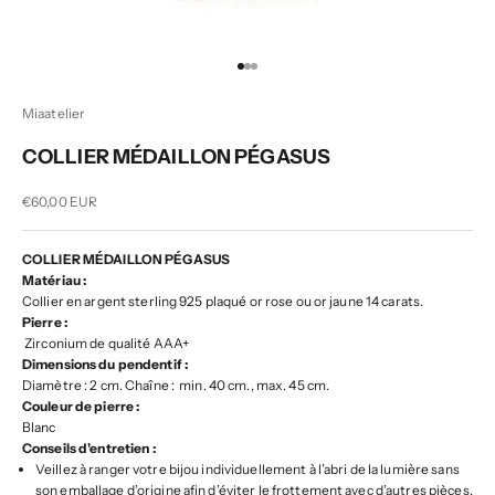
Aller à l'élément 1
Aller à l'élément 2
Aller à l'élément 3
Miaatelier
COLLIER MÉDAILLON PÉGASUS
Prix de vente
€60,00 EUR
COLLIER MÉDAILLON PÉGASUS
Matériau :
Collier en argent sterling 925 plaqué or rose ou or jaune 14 carats.
Pierre :
Zirconium de qualité AAA+
Dimensions du pendentif :
Diamètre : 2 cm. Chaîne : min. 40 cm., max. 45 cm.
Couleur de pierre :
Blanc
Conseils d'entretien :
Veillez à ranger votre bijou individuellement à l’abri de la lumière sans
son emballage d’origine afin d’éviter le frottement avec d’autres pièces.