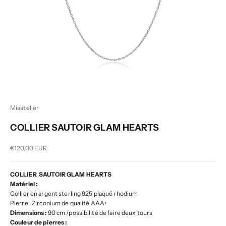
Miaatelier
COLLIER SAUTOIR GLAM HEARTS
Prix de vente
€120,00 EUR
COLLIER SAUTOIR GLAM HEARTS
Matériel :
Collier en argent sterling 925 plaqué rhodium
Pierre : Zirconium de qualité AAA+
Dimensions :
90 cm /possibilité de faire deux tours
Couleur de pierres :