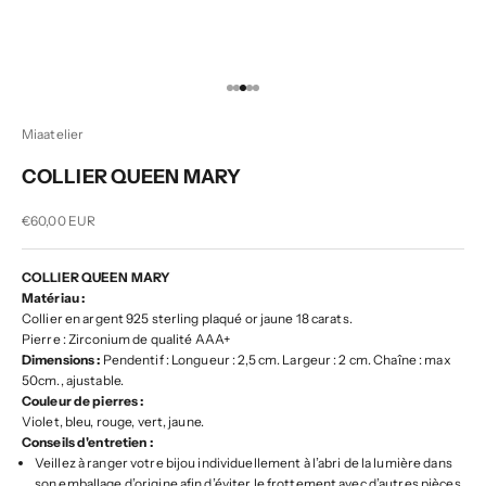
Aller à l'élément 1
Aller à l'élément 2
Aller à l'élément 3
Aller à l'élément 4
Aller à l'élément 5
Miaatelier
COLLIER QUEEN MARY
Prix de vente
€60,00 EUR
COLLIER QUEEN MARY
Matériau :
Collier en argent 925 sterling plaqué or jaune 18 carats.
Pierre : Zirconium de qualité AAA+
Dimensions :
Pendentif : Longueur : 2,5 cm. Largeur : 2 cm. Chaîne : max
50cm., ajustable.
Couleur de pierres :
Violet, bleu, rouge, vert, jaune.
Conseils d'entretien :
Veillez à ranger votre bijou individuellement à l’abri de la lumière dans
son emballage d’origine afin d’éviter le frottement avec d’autres pièces.