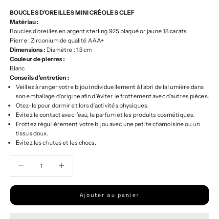
BOUCLES D’OREILLES MINI CRÉOLES CLEF
Matériau :
Boucles d’oreilles en argent sterling 925 plaqué or jaune 18 carats
Pierre : Zirconium de qualité AAA+
Dimensions :
Diamètre : 1.3 cm
Couleur de pierres :
Blanc
Conseils d'entretien :
Veillez à ranger votre bijou individuellement à l’abri de la lumière dans
son emballage d’origine afin d’éviter le frottement avec d’autres pièces.
Otez-le pour dormir et lors d’activités physiques.
Evitez le contact avec l’eau, le parfum et les produits cosmétiques.
Frottez régulièrement votre bijou avec une petite chamoisine ou un
tissus doux.
Evitez les chutes et les chocs.
Diminuer la quantité
Diminuer la quantité
Ajouter au panier