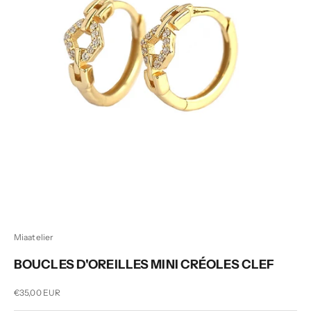
Miaatelier
BOUCLES D'OREILLES MINI CRÉOLES CLEF
Prix de vente
€35,00 EUR